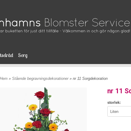
tselråd
Sorg
Hem
»
Stående begravningsdekorationer
» nr 11 Sorgdekoration
nr 11 S
storlek: