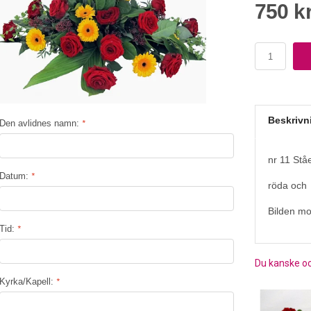
750 k
Beskrivn
Den avlidnes namn:
*
nr 11 Stå
Datum:
*
röda och
Bilden mo
Tid:
*
Du kanske oc
Kyrka/Kapell:
*