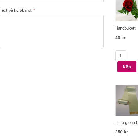
Text på kort/band:
*
Handbukett
40 kr
Köp
Lime gröna 
250 kr