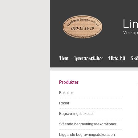
Hem
Leveransvillkor
Hitta hit
Skö
Produkter
Buketter
Rosor
Begravningsbuketter
Stående begravningsdekorationer
Liggande begravningsdekoration